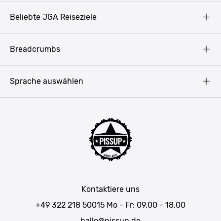
AGB
Beliebte JGA Reiseziele
Datenschutz
Copyright
Prag
Breadcrumbs
Impressum
Amsterdam
Blog
Budapest
Sprache auswählen
Presse
Bukarest
Partner werden
Hamburg
JGA Männer
Köln
Mannschaftsfahrt Ideen
Düsseldorf
Männerwochenende
Allgäu
Junggesellenabschied Wochenendtrip
München
JGA in Baden-Württemberg
Salzburg
Kontaktiere uns
JGA in Bayern
Wien
+49 322 218 50015
Mo - Fr: 09.00 - 18.00
JGA Belgien
Bratislava
hallo@pissup.de