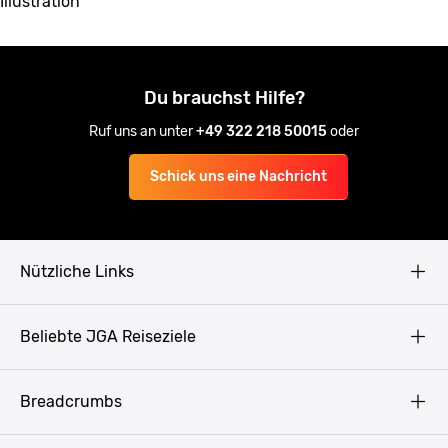
Illustration
Du brauchst Hilfe?
Ruf uns an unter
+49 322 218 50015
oder
Schick uns eine Nachricht
Nützliche Links
AGB
Beliebte JGA Reiseziele
Datenschutz
Copyright
Prag
Breadcrumbs
Impressum
Amsterdam