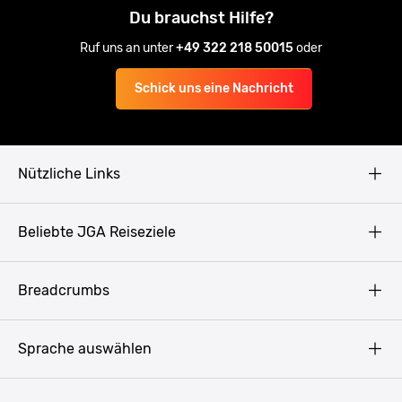
Du brauchst Hilfe?
Ruf uns an unter
+49 322 218 50015
oder
Schick uns eine Nachricht
Nützliche Links
AGB
Beliebte JGA Reiseziele
Datenschutz
Copyright
Prag
Breadcrumbs
Impressum
Amsterdam
Blog
Budapest
Sprache auswählen
Presse
Bukarest
Partner werden
Hamburg