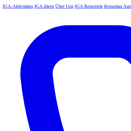
JGA-Aktivitäten
JGA Ideen
Über Uns
JGA Reiseziele
Reiseplan An