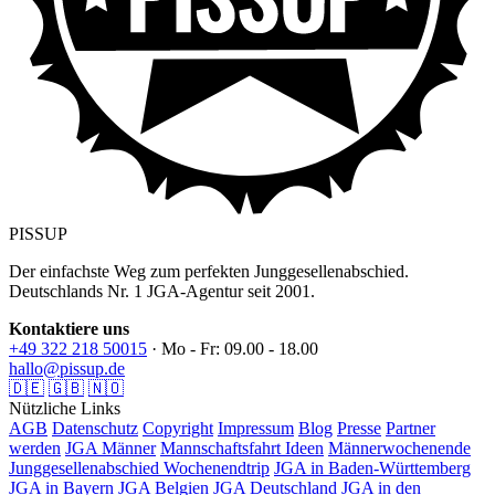
PISSUP
Der einfachste Weg zum perfekten Junggesellenabschied.
Deutschlands Nr. 1 JGA-Agentur seit 2001.
Kontaktiere uns
+49 322 218 50015
· Mo - Fr: 09.00 - 18.00
hallo@pissup.de
🇩🇪
🇬🇧
🇳🇴
Nützliche Links
AGB
Datenschutz
Copyright
Impressum
Blog
Presse
Partner
werden
JGA Männer
Mannschaftsfahrt Ideen
Männerwochenende
Junggesellenabschied Wochenendtrip
JGA in Baden-Württemberg
JGA in Bayern
JGA Belgien
JGA Deutschland
JGA in den