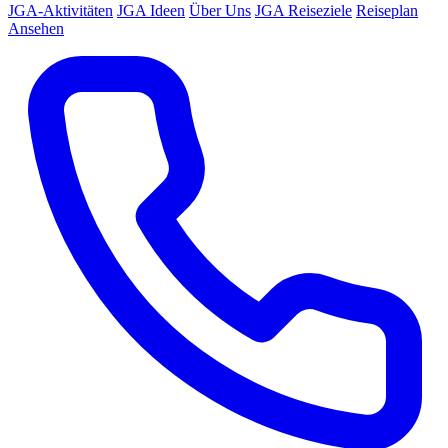
JGA-Aktivitäten
JGA Ideen
Über Uns
JGA Reiseziele
Reiseplan
Ansehen