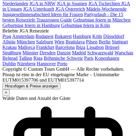
Niederlanden
JGA in NRW
JGA in Spanien
JGA Tschechien
JGA
in Ungarn
JGA Unterkunft
JGA Österreich
Mädels-Wochenende
Junggesellinnenabschied Ideen für Frauen
Partyurlaub - Die 15
besten Reiseziele
Trauzeugen Guide
Geburtstag feiern in München
Geburtstag feiern in Hamburg
Geburtstag feiern in Köln
Beliebte JGA Reiseziele
Prag
Amsterdam
Budapest
Bukarest
Hamburg
Köln
Düsseldorf
Allgäu
München
Salzburg
Wien
Bratislava
Pilsen
Berlin
Stuttgart
Krakau
Mallorca
Frankfurt
Barcelona
Ibiza
Lissabon
Brüssel
Straßburg
Münster
Dresden
Danzig
Madrid
Schwarzwald
Warschau
Belgrad
Tallinn
Riga
Böhmische Schweiz
Paris
Kopenhagen
Dublin
Nürnberg
Hannover
Porto
Copyright © Custom Tours GmbH — Alle Rechte vorbehalten.
Pissup ist eine in der EU eingetragene Marke – Unionsmarke
EUTM015397706 und EUTM015397714
Hinzufügen & Preise anzeigen
×
Wähle Daten und Anzahl der Gäste