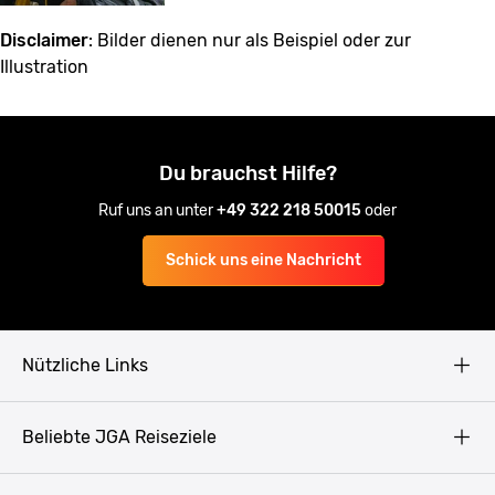
Disclaimer
: Bilder dienen nur als Beispiel oder zur
Illustration
Du brauchst Hilfe?
Ruf uns an unter
+49 322 218 50015
oder
Schick uns eine Nachricht
Nützliche Links
AGB
Beliebte JGA Reiseziele
Datenschutz
Copyright
Prag