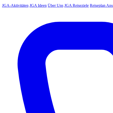
JGA-Aktivitäten
JGA Ideen
Über Uns
JGA Reiseziele
Reiseplan An