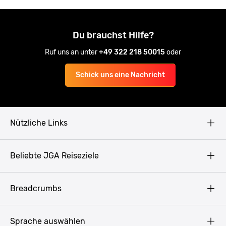
Du brauchst Hilfe?
Ruf uns an unter
+49 322 218 50015
oder
Schick uns eine Nachricht
Nützliche Links
AGB
Beliebte JGA Reiseziele
Datenschutz
Copyright
Prag
Breadcrumbs
Impressum
Amsterdam
Blog
Budapest
Sprache auswählen