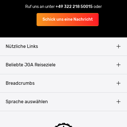
Ruf uns an unter
+49 322 218 50015
oder
Schick uns eine Nachricht
Nützliche Links
AGB
Beliebte JGA Reiseziele
Datenschutz
Copyright
Prag
Breadcrumbs
Impressum
Amsterdam
Blog
Budapest
Sprache auswählen
Presse
Bukarest
Partner werden
Hamburg
JGA Männer
Köln