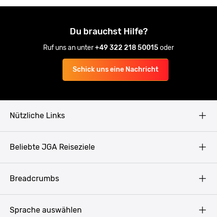
Du brauchst Hilfe?
Ruf uns an unter
+49 322 218 50015
oder
Schick uns eine Nachricht
Nützliche Links
AGB
Beliebte JGA Reiseziele
Datenschutz
Copyright
Prag
Breadcrumbs
Impressum
Amsterdam
Blog
Budapest
Sprache auswählen
Presse