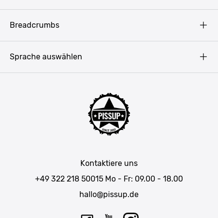
Datenschutz
Copyright
Prag
Breadcrumbs
Impressum
Amsterdam
Blog
Budapest
Sprache auswählen
Presse
Bukarest
Partner werden
Hamburg
JGA Männer
Köln
Mannschaftsfahrt Ideen
Düsseldorf
Männerwochenende
Allgäu
Junggesellenabschied Wochenendtrip
München
JGA in Baden-Württemberg
Salzburg
Kontaktiere uns
JGA in Bayern
Wien
+49 322 218 50015
Mo - Fr: 09.00 - 18.00
JGA Belgien
Bratislava
hallo@pissup.de
JGA Deutschland
Pilsen