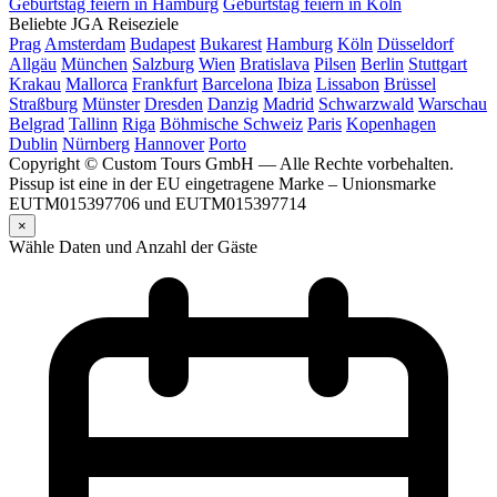
Geburtstag feiern in Hamburg
Geburtstag feiern in Köln
Beliebte JGA Reiseziele
Prag
Amsterdam
Budapest
Bukarest
Hamburg
Köln
Düsseldorf
Allgäu
München
Salzburg
Wien
Bratislava
Pilsen
Berlin
Stuttgart
Krakau
Mallorca
Frankfurt
Barcelona
Ibiza
Lissabon
Brüssel
Straßburg
Münster
Dresden
Danzig
Madrid
Schwarzwald
Warschau
Belgrad
Tallinn
Riga
Böhmische Schweiz
Paris
Kopenhagen
Dublin
Nürnberg
Hannover
Porto
Copyright © Custom Tours GmbH — Alle Rechte vorbehalten.
Pissup ist eine in der EU eingetragene Marke – Unionsmarke
EUTM015397706 und EUTM015397714
×
Wähle Daten und Anzahl der Gäste