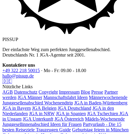
PISSUP
Der einfachste Weg zum perfekten Junggesellenabschied.
Deutschlands Nr. 1 JGA-Agentur seit 2001.
Kontaktiere uns
+49 322 218 50015
· Mo - Fr: 09.00 - 18.00
hallo@pissup.de
🇩🇪
Nützliche Links
AGB
Datenschutz
Copyright
Impressum
Blog
Presse
Partner
werden
JGA Männer
Mannschaftsfahrt Ideen
Männerwochenende
Junggesellenabschied Wochenendtrip
JGA in Baden-Württemberg
JGA in Bayern
JGA Belgien
JGA Deutschland
JGA in den
Niederlanden
JGA in NRW
JGA in Spanien
JGA Tschechien
JGA
in Ungarn
JGA Unterkunft
JGA Österreich
Mädels-Wochenende
Junggesellinnenabschied Ideen für Frauen
Partyurlaub - Die 15
besten Reiseziele
Trauzeugen Guide
Geburtstag feiern in München