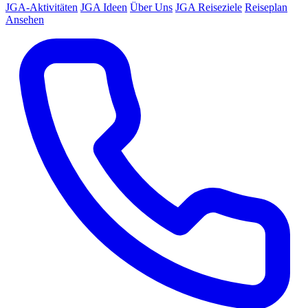
JGA-Aktivitäten
JGA Ideen
Über Uns
JGA Reiseziele
Reiseplan
Ansehen