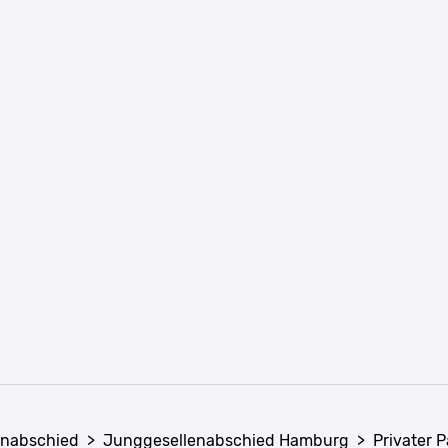
enabschied
>
Junggesellenabschied Hamburg
>
Privater 