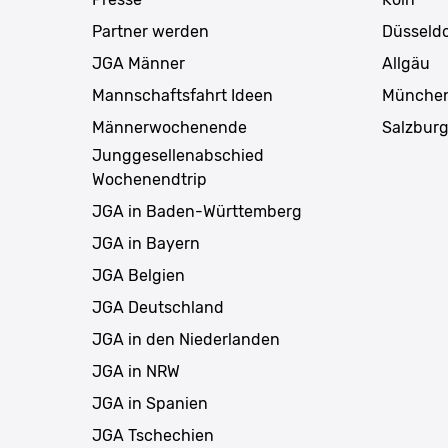
Partner werden
Düsseldo
JGA Männer
Allgäu
Mannschaftsfahrt Ideen
Münche
Männerwochenende
Salzbur
Junggesellenabschied
Wochenendtrip
JGA in Baden-Württemberg
JGA in Bayern
JGA Belgien
JGA Deutschland
JGA in den Niederlanden
JGA in NRW
JGA in Spanien
JGA Tschechien