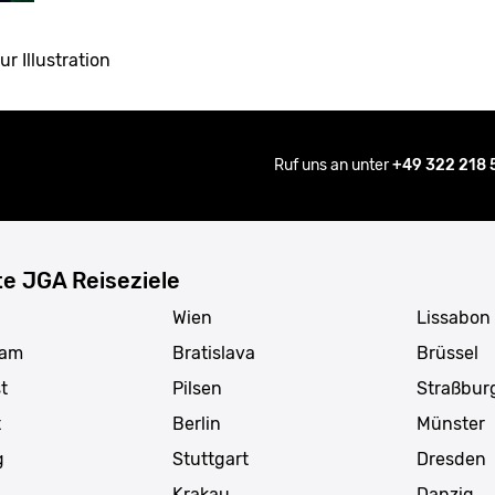
ur Illustration
Ruf uns an unter
+49 322 218
te JGA Reiseziele
Wien
Lissabon
dam
Bratislava
Brüssel
t
Pilsen
Straßbur
t
Berlin
Münster
g
Stuttgart
Dresden
Krakau
Danzig