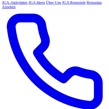
JGA-Aktivitäten
JGA Ideen
Über Uns
JGA Reiseziele
Reiseplan
Ansehen