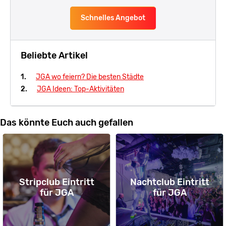
Schnelles Angebot
Beliebte Artikel
JGA wo feiern? Die besten Städte
JGA Ideen: Top-Aktivitäten
Das könnte Euch auch gefallen
Stripclub Eintritt
Nachtclub Eintritt
für JGA
für JGA