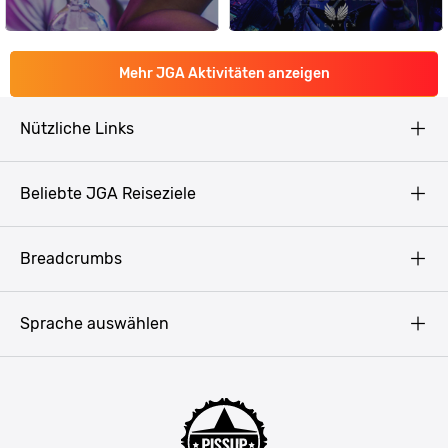
Mehr JGA Aktivitäten anzeigen
Nützliche Links
AGB
Beliebte JGA Reiseziele
Datenschutz
Copyright
Prag
Breadcrumbs
Impressum
Amsterdam
Blog
Budapest
Sprache auswählen
Presse
Bukarest
Partner werden
Hamburg
JGA Männer
Köln
Mannschaftsfahrt Ideen
Düsseldorf