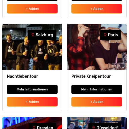
+ Adden
+ Adden
Salzburg
Paris
Nachtlebentour
Private Kneipentour
Mehr Informationen
Mehr Informationen
+ Adden
+ Adden
Dresden
Düsseldorf